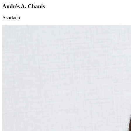
Andrés A. Chanis
Asociado