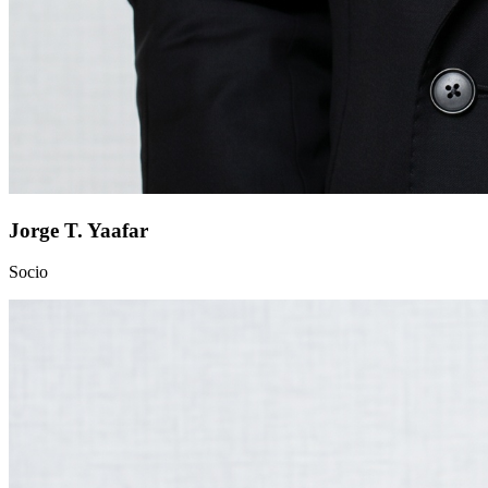
Jorge T. Yaafar
Socio