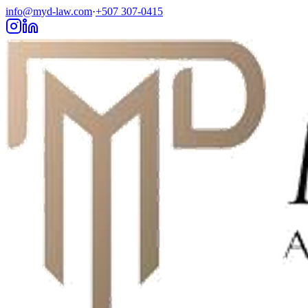
info@myd-law.com
·
+507 307-0415