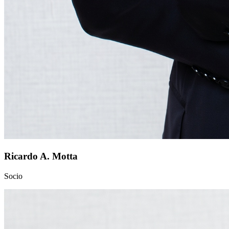
Ricardo A. Motta
Socio